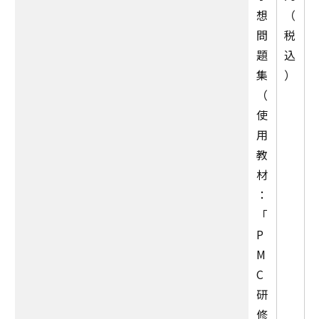
想
（
問
税
題
込
集
）
（
使
用
教
材
：
「
P
M
C
研
修