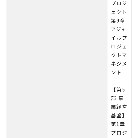
プロジ
ェクト
第9章
アジャ
イルプ
ロジェ
クトマ
ネジメ
ント
【第5
部 事
業経営
基盤】
第1章
プロジ