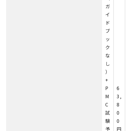
ガ
イ
ド
ブ
ッ
ク
な
し
）
+
P
6
M
3,
C
8
試
0
験
0
予
円