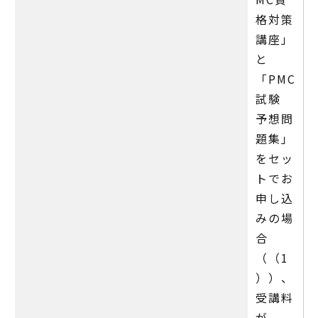
格対策
講座」
と
「PMC
試験
予想問
題集」
をセッ
トでお
申し込
みの場
合
（（1
））、
受講料
が