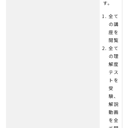
す。
全て
の講
座を
閲覧
全て
の理
解度
テス
トを
受
験、
解説
動画
を全
て閲