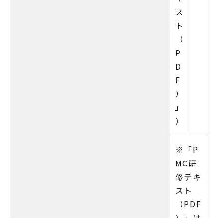
ス
ト
（
P
D
F
）
」
）
※「P
MC研
修テキ
スト
（PDF
）」は