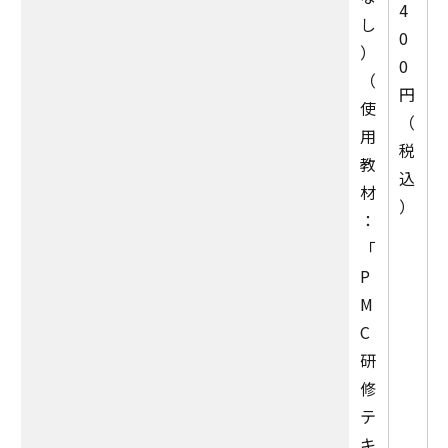
4
し
0
）
0
（
円
使
（
用
税
教
込
材
）
：
「
P
M
C
研
修
テ
キ