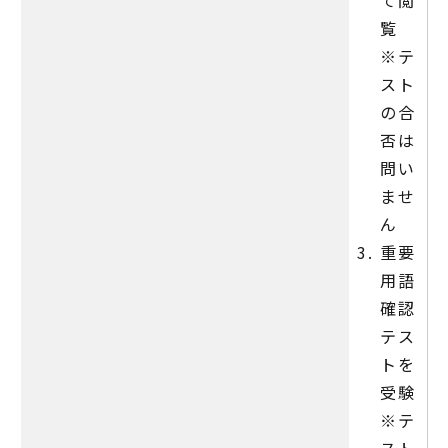
覧
※テ
スト
の合
否は
問い
ませ
ん
重要
用語
確認
テス
トを
受験
※テ
スト