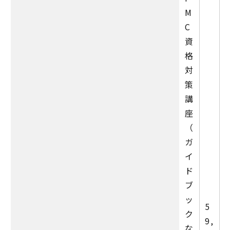
M
C
資
格
対
策
講
座
（
ガ
イ
ド
ブ
ッ
5
ク
9,
な