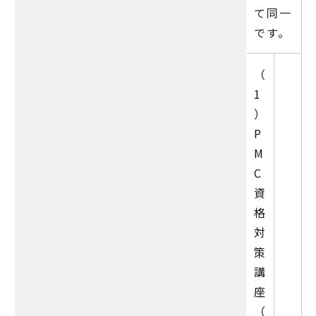
て同一
です。
（
1
）
P
M
C
資
格
対
策
講
座
（