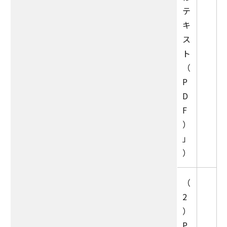
テ
キ
ス
ト
（
P
D
F
）
」
）
（
2
）
P