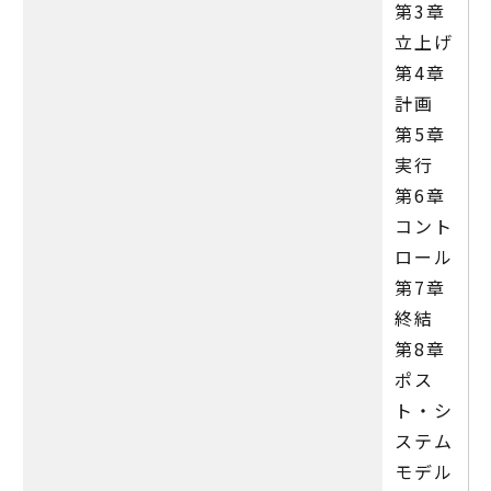
第3章
立上げ
第4章
計画
第5章
実行
第6章
コント
ロール
第7章
終結
第8章
ポス
ト・シ
ステム
モデル