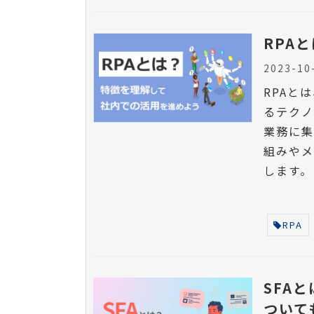
RPA
2023-10
RPAと
るテクノ
業務に集
組みや
します。
RPA
SFA
ついて