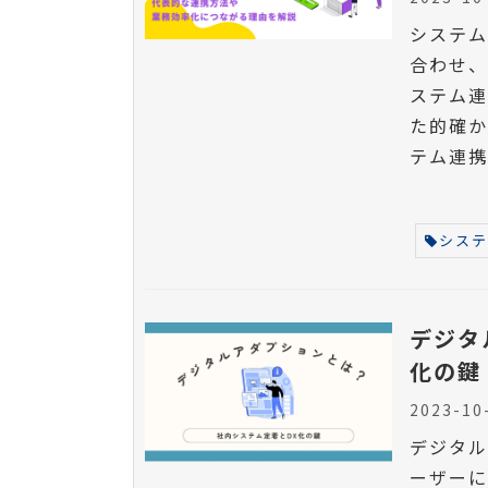
システ
合わせ、
ステム連
た的確か
テム連携
シス
デジタ
化の鍵
2023-10
デジタ
ーザー